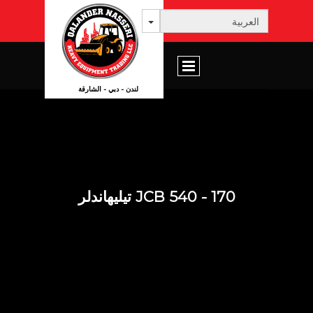
لندن - دبي - الشارقة
JCB 540 - 170 تيليهاندلر